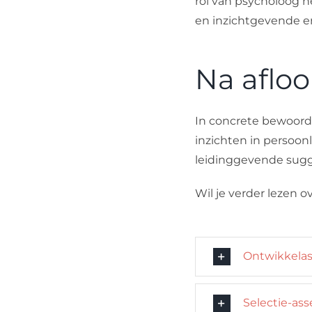
rol van psycholoog n
en inzichtgevende er
Na aflo
In concrete bewoordi
inzichten in persoon
leidinggevende sugge
Wil je verder lezen 
Ontwikkela
Selectie-as