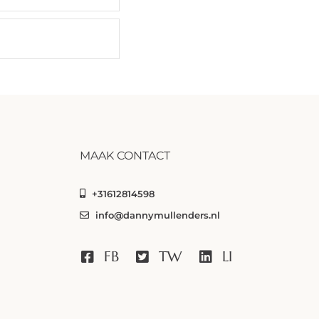
MAAK CONTACT
+31612814598
info@dannymullenders.nl
FB
TW
LI