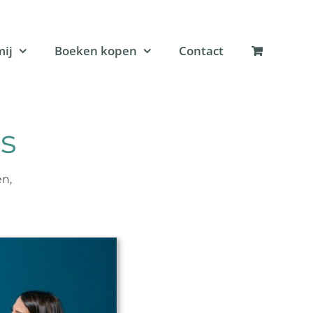
mij
Boeken kopen
Contact
s
en,