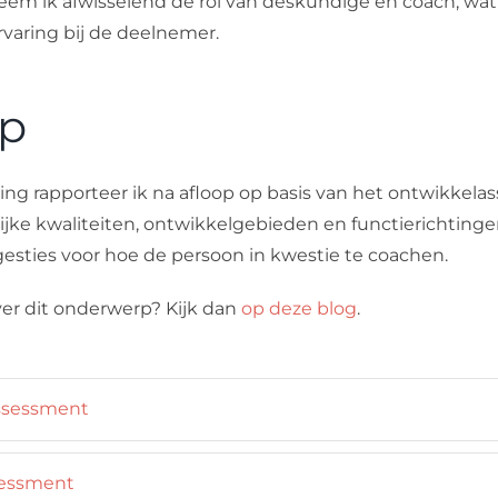
eem ik afwisselend de rol van deskundige en coach, wat 
varing bij de deelnemer.
op
ng rapporteer ik na afloop op basis van het ontwikkel
lijke kwaliteiten, ontwikkelgebieden en functierichting
sties voor hoe de persoon in kwestie te coachen.
over dit onderwerp? Kijk dan
op deze blog
.
ssessment
sessment