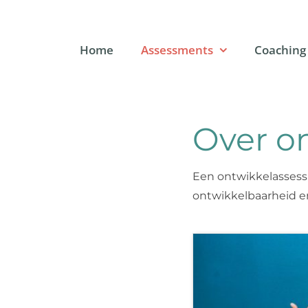
Ga
naar
inhoud
Home
Assessments
Coaching
Over o
Een ontwikkelassess
ontwikkelbaarheid en