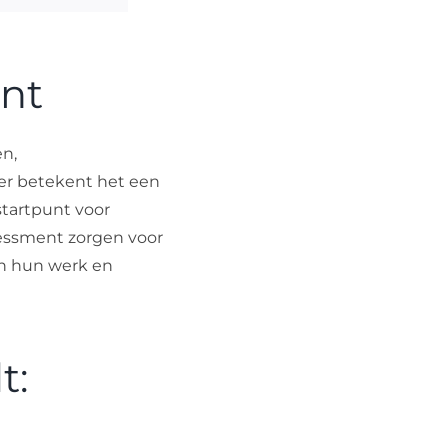
nt
en,
er betekent het een
startpunt voor
sessment zorgen voor
in hun werk en
t: