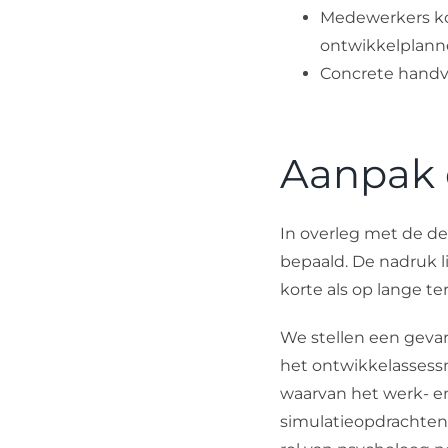
Medewerkers kom
ontwikkelplan
Concrete handva
Aanpak 
In overleg met de d
bepaald. De nadruk l
korte als op lange te
We stellen een geva
het ontwikkelassessm
waarvan het werk- e
simulatieopdrachten z