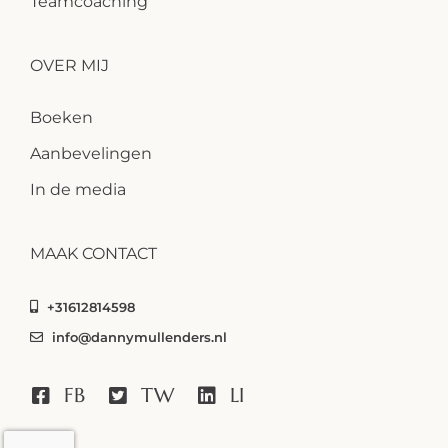
Teamcoaching
OVER MIJ
Boeken
Aanbevelingen
In de media
MAAK CONTACT
+31612814598
info@dannymullenders.nl
FB
TW
LI