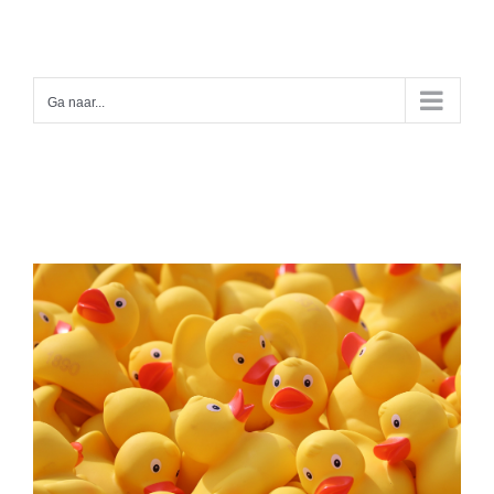
Ga
naar
inhoud
Ga naar...